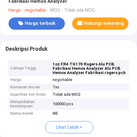
Fabrikasi Hemox Analyzer
Harga：negotiable
MOQ：Tidak ada MOQ
Harga terbaik
Hubungi sekarang
Deskripsi Produk
,
1oz FR4 TG170 Rogers Alu PCB
Cahaya Tinggi
,
Fabrikasi Hemox Analyzer Alu PCB
Hemox Analyzer Fabrikasi rogers pcb
Harga
negotiable
Kemasan rincian
Tas
Kuantitas min Order
Tidak ada MOQ
Menyediakan
100000 pcs
kemampuan
Nama merek
IBE
Lihat Lebih