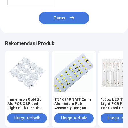
Terus
Rekomendasi Produk
Immersion Gold 2L
TS16949 SMT 2mm
1.5oz LED Tub
Alu PCB OSP Led
Aluminium Pcb
Light PCB Pap
Light Bulb Circuit
Assembly Dengan
Fabrikasi SMT
Board
Cree Led Light
Fleksibel Alum
Pcb
Harga terbaik
Harga terbaik
Harga terb