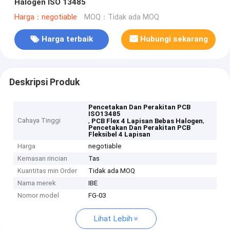
Halogen ISO 13485
Harga：negotiable
MOQ：Tidak ada MOQ
Harga terbaik
Hubungi sekarang
Deskripsi Produk
Pencetakan Dan Perakitan PCB
ISO13485
Cahaya Tinggi
,
,
PCB Flex 4 Lapisan Bebas Halogen
Pencetakan Dan Perakitan PCB
Fleksibel 4 Lapisan
Harga
negotiable
Kemasan rincian
Tas
Kuantitas min Order
Tidak ada MOQ
Nama merek
IBE
Nomor model
FG-03
Lihat Lebih