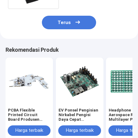
Terus
Rekomendasi Produk
PCBA Flexible
EV Ponsel Pengisian
Headphone
Printed Circuit
Nirkabel Pengisi
Aerospace Rog
Board Produsen
Daya Cepat
Multilayer PC
Majelis FPC PCB
Produsen PCB
Turnkey HASL
OEM ODM
Perakitan PCB
Harga terbaik
Harga terbaik
Harga terb