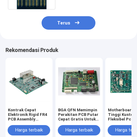
Terus
Rekomendasi Produk
Kontrak Cepat
BGA QFN Memimpin
Motherboard 
Elektronik Rigid FR4
Perakitan PCB Putar
Tinggi Kustom
PCB Assembly
Cepat Gratis Untuk
Fleksibel Pcb
Service THD SMT
Modul Pengisian
OSP ISO13485
Harga terbaik
Harga terbaik
Harga terb