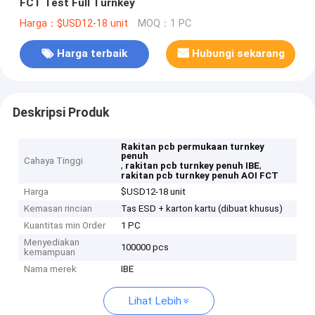
FCT Test Full Turnkey
Harga：$USD12-18 unit
MOQ：1 PC
Harga terbaik
Hubungi sekarang
Deskripsi Produk
Rakitan pcb permukaan turnkey
penuh
Cahaya Tinggi
,
,
rakitan pcb turnkey penuh IBE
rakitan pcb turnkey penuh AOI FCT
Harga
$USD12-18 unit
Kemasan rincian
Tas ESD + karton kartu (dibuat khusus)
Kuantitas min Order
1 PC
Menyediakan
100000 pcs
kemampuan
Nama merek
IBE
Lihat Lebih