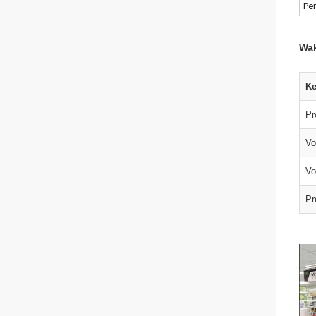
Pen
Wak
Ke
Pr
Vo
Vo
Pr