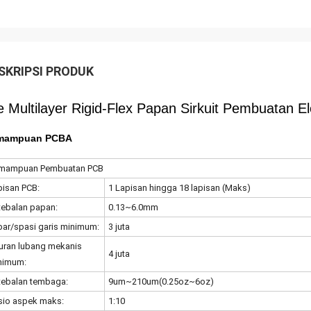
SKRIPSI PRODUK
e Multilayer Rigid-Flex Papan Sirkuit Pembuatan E
mampuan PCBA
mampuan Pembuatan PCB
pisan PCB:
1 Lapisan hingga 18 lapisan (Maks)
tebalan papan:
0.13~6.0mm
bar/spasi garis minimum:
3 juta
uran lubang mekanis
4 juta
nimum:
tebalan tembaga:
9um~210um(0.25oz~6oz)
sio aspek maks:
1:10