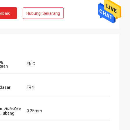
rbaik
Hubungi Sekarang
ng
ENIG
kaan
dasar
FR4
n.
Hole Size
0.25mm
 lubang