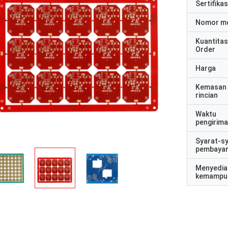
Sertifikas
Nomor m
Kuantitas
Order
Harga
Kemasan
rincian
Waktu
pengirim
Syarat-s
pembaya
Menyedia
kemampu