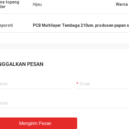
na topeng
Hijau
Warna 
der
yoroti
PCB Multilayer Tembaga 210um
,
produsen papan si
NGGALKAN PESAN
Mengirim Pesan