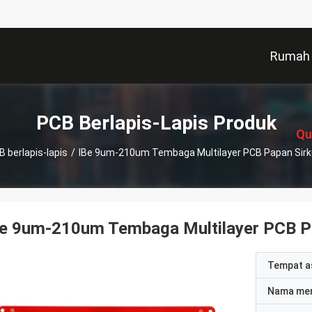
Rumah
描
述
PCB Berlapis-Lapis Produk
Qu
B berlapis-lapis
/
IBe 9um-210um Tembaga Multilayer PCB Papan Sirk
Be 9um-210um Tembaga Multilayer PCB Pa
Tempat a
Nama me