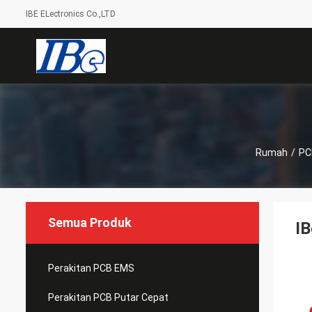
IBE ELectronics Co.,LTD
Rumah
/
PC
Semua Produk
I
Perakitan PCB EMS
Perakitan PCB Putar Cepat