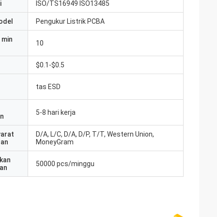
i
ISO/TS16949 ISO13485
odel
Pengukur Listrik PCBA
 min
10
$0.1-$0.5
tas ESD
5-8 hari kerja
an
yarat
D/A, L/C, D/A, D/P, T/T, Western Union,
ran
MoneyGram
kan
50000 pcs/minggu
an