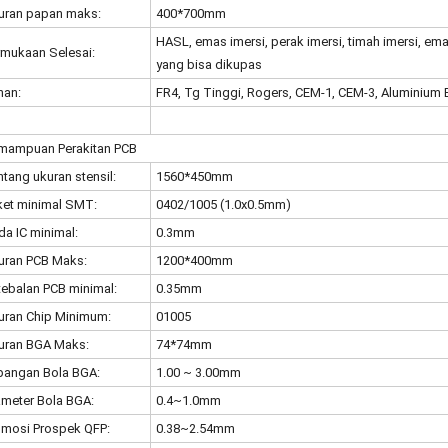
uran papan maks:
400*700mm
HASL, emas imersi, perak imersi, timah imersi, ema
rmukaan Selesai:
yang bisa dikupas
han:
FR4, Tg Tinggi, Rogers, CEM-1, CEM-3, Aluminium 
mampuan Perakitan PCB
tang ukuran stensil:
1560*450mm
ket minimal SMT:
0402/1005 (1.0x0.5mm)
a IC minimal:
0.3mm
uran PCB Maks:
1200*400mm
tebalan PCB minimal:
0.35mm
uran Chip Minimum:
01005
uran BGA Maks:
74*74mm
pangan Bola BGA:
1.00 ~ 3.00mm
ameter Bola BGA:
0.4~1.0mm
omosi Prospek QFP:
0.38~2.54mm