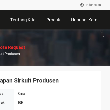
Indonesian
Tentang Kita
Produk
Hubungi Kami
ote Request
uit Produsen
Suatu
pan Sirkuit Produsen
sal
Cina
rek
IBE