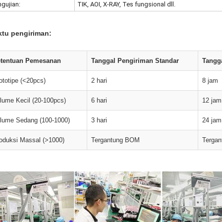
gujian:
TIK, AOI, X-RAY, Tes fungsional dll.
tu pengiriman:
tentuan Pemesanan
Tanggal Pengiriman Standar
Tangga
ototipe (<20pcs)
2 hari
8 jam
lume Kecil (20-100pcs)
6 hari
12 jam
lume Sedang (100-1000)
3 hari
24 jam
oduksi Massal (>1000)
Tergantung BOM
Terga