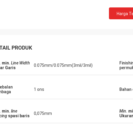
Harga Te
TAIL PRODUK
.
min.
Line Width
Finishi
0.075mm/0.075mm(3mil/3mil)
ar Garis
permu
ebalan
1 ons
Bahan 
mbaga
.
min.
line
Min.
mi
0,075mm
cing
spasi baris
Ukuran