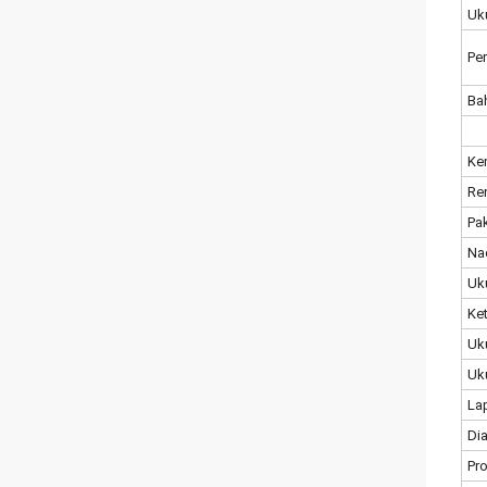
Uk
Pe
Ba
Ke
Ren
Pa
Nad
Uk
Ke
Uk
Uk
La
Di
Pr