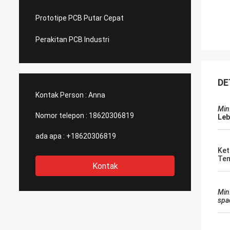
Prototipe PCB Putar Cepat
Perakitan PCB Industri
DE
Kontak Person :
Anna
Min
Nomor telepon :
18620306819
Leb
ada apa :
+18620306819
Ket
Te
Kontak
Min
spa