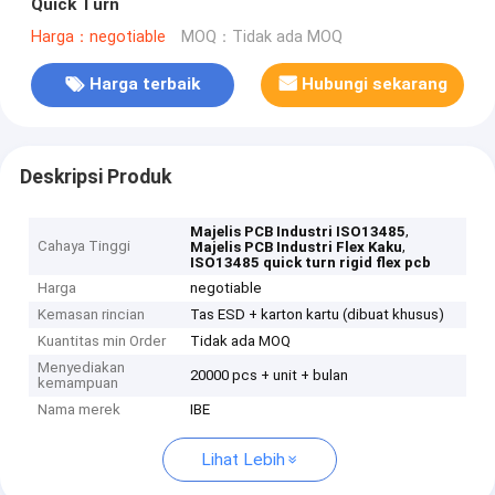
Quick Turn
Harga：negotiable
MOQ：Tidak ada MOQ
Harga terbaik
Hubungi sekarang
Deskripsi Produk
,
Majelis PCB Industri ISO13485
Cahaya Tinggi
,
Majelis PCB Industri Flex Kaku
ISO13485 quick turn rigid flex pcb
Harga
negotiable
Kemasan rincian
Tas ESD + karton kartu (dibuat khusus)
Kuantitas min Order
Tidak ada MOQ
Menyediakan
20000 pcs + unit + bulan
kemampuan
Nama merek
IBE
Lihat Lebih