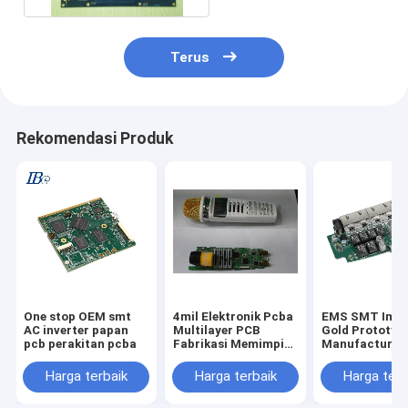
Terus
Rekomendasi Produk
One stop OEM smt
4mil Elektronik Pcba
EMS SMT Imme
AC inverter papan
Multilayer PCB
Gold Prototyp
pcb perakitan pcba
Fabrikasi Memimpin
Manufacturin
HASL Gratis
ODM
Harga terbaik
Harga terbaik
Harga terb