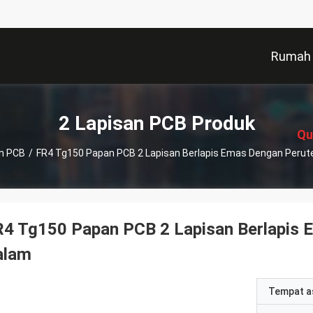
Rumah
描
述
2 Lapisan PCB Produk
Qu
an PCB
/
FR4 Tg150 Papan PCB 2 Lapisan Berlapis Emas Dengan Perute
4 Tg150 Papan PCB 2 Lapisan Berlapis 
alam
Tempat a