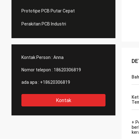
Prototipe PCB Putar Cepat
Perakitan PCB Industri
Kontak Person :
Anna
DE
Nomor telepon :
18620306819
Ba
ada apa :
+18620306819
Ket
Kontak
Te
+ P
ber
ker