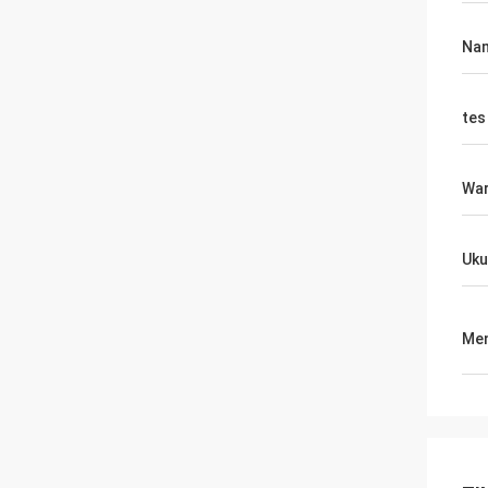
Na
tes
War
Uku
Men