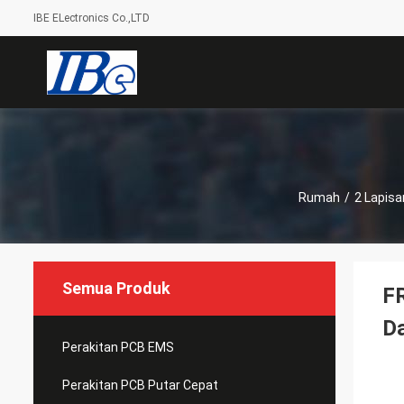
IBE ELectronics Co.,LTD
Rumah
/
2 Lapis
Semua Produk
FR
D
Perakitan PCB EMS
Perakitan PCB Putar Cepat