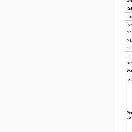
Uk
Ke
Leb
Tol
Max
Ma
min
min
Ra
Wa
Tol
Pe
pe