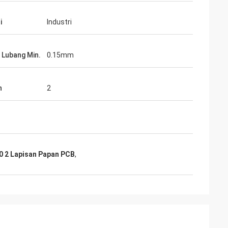
i
Industri
 Lubang Min.
0.15mm
n
2
0 2 Lapisan Papan PCB
,