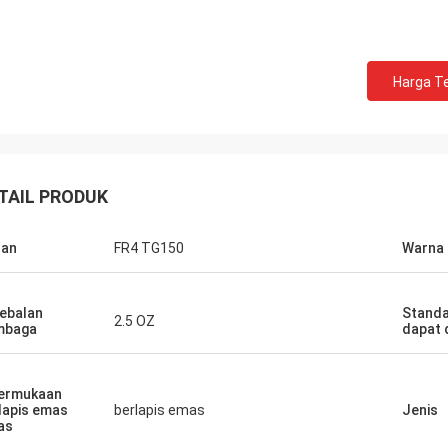
Harga Te
TAIL PRODUK
han
FR4 TG150
Warna
ebalan
Standa
2.5 OZ
mbaga
dapat 
ermukaan
lapis emas
berlapis emas
Jenis
as