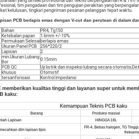
usahaan yang dimiliki profesional dan teknis berpengalaman R & Tim t
fesional, tim pengadaan dan tim pengujian perakitan yang berpengala
gkat kelulusan, tingkat pengiriman pesanan pelanggan tepat waktu.
apisan PCB berlapis emas dengan V-cut dan perutean di dalam da
Bahan
PR4, Tg150
Ketebalan papan
1.6mm +/-10%
Permukaan Selesai
berlapis emas
Ukuran Panel PCB
256*220/2
Lapisan
2
min.Ukuran Lubang
0.15mm
Bor
PCB QC
Uji listrik dan inspeksi lubang secara otomatis;D
khusus
Otomotif
tersanforisasi
Kontrol Impedansi
E memberikan kualitas tinggi dan layanan super untuk mem
B kaku:
Kemampuan Teknis PCB kaku
Barang
Produksi massal
mlah Lapisan
HINGGA 18L
FR-4, Bebas halogen, TG Tinggi,
ecahkan dlm lapisan tipis
frekuensi