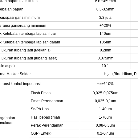
uran papan maksimum
610*460mm
tebalan papan
0.3-3.5mm
ar/spasi garis minimum
3/3 juta
eransi garis/ruang minimum
+/-20%
.Ketebalan tembaga lapisan luar
140um
x.Ketebalan tembaga lapisan dalam
105um
.ukuran lubang jadi (Mekanis)
0.2mm
.ukuran lubang jadi (lubang laser)
0,075mm
sio aspek
10:1
rna Masker Solder
Hijau,
Biru, Hitam, P
eransi kontrol impedansi
<=+/-10%
Flash Emas
0,025-0,075um
Emas Perendaman
0,025-0,1um
Sn/Pb Hasl
1-40um
Hasl bebas timah
1-70um
ngobatan
rmukaan
Perak Perendaman
0,08-0,3um
OSP (Entek)
0.2-0.4um