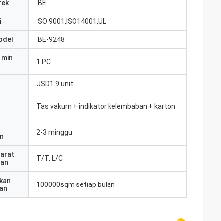
rek
IBE
i
ISO 9001,ISO14001,UL
odel
IBE-9248
 min
1 PC
USD1.9 unit
Tas vakum + indikator kelembaban + karton
2-3 minggu
an
yarat
T/T, L/C
ran
kan
100000sqm setiap bulan
an