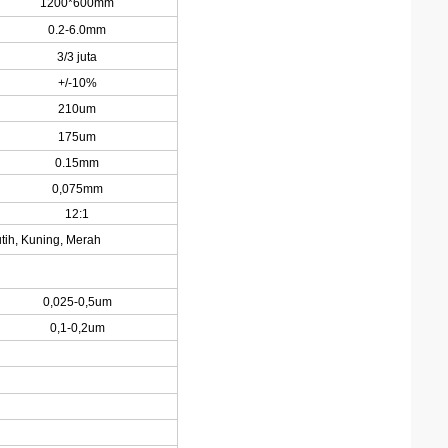
1200*600mm
0.2-6.0mm
3/3 juta
+/-10%
210um
175um
0.15mm
0,075mm
12:1
utih, Kuning, Merah
0,025-0,5um
0,1-0,2um