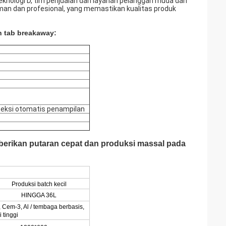
eknologi D, tim penjualan dan layanan pelanggan muda dan
man dan profesional, yang memastikan kualitas produk
n tab breakaway:
eteksi otomatis penampilan
berikan putaran cepat dan produksi massal pada
Produksi batch kecil
HINGGA 36L
 Cem-3, Al / tembaga berbasis,
 tinggi