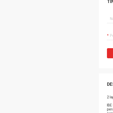
TI
DE
2 l
IBE
per