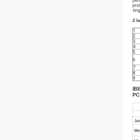
per
pro
tin
2 l
1
2
3
4
5
6
7
8
9
IB
PC
Ju
Mem