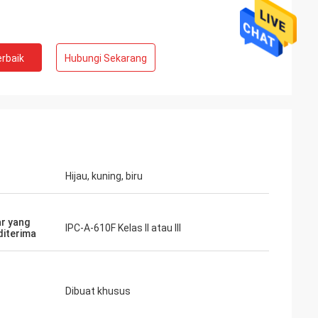
rbaik
Hubungi Sekarang
Hijau, kuning, biru
r yang
IPC-A-610F Kelas II atau III
diterima
Dibuat khusus