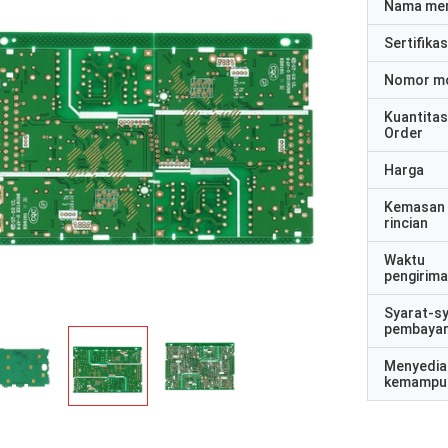
Nama me
Sertifikas
Nomor m
Kuantitas
Order
Harga
Kemasan
rincian
Waktu
pengirim
Syarat-s
pembaya
Menyedia
kemampu