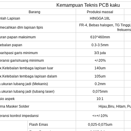
Kemampuan Teknis PCB kaku
Barang
Produksi massal
mlah Lapisan
HINGGA 18L
FR-4, Bebas halogen, TG Tinggi,
ecahkan dlm lapisan tipis
frekuensi
uran papan maksimum
610*460mm
tebalan papan
0.3-3.5mm
ar/spasi garis minimum
3/3 juta
eransi garis/ruang minimum
+/-20%
.Ketebalan tembaga lapisan luar
140um
x.Ketebalan tembaga lapisan dalam
105um
.ukuran lubang jadi (Mekanis)
0.2mm
.ukuran lubang jadi (lubang laser)
0,075mm
sio aspek
10:1
rna Masker Solder
Hijau,
Biru, Hitam, P
eransi kontrol impedansi
<=+/-10%
Flash Emas
0,025-0,075um