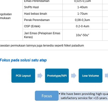
Emas Perendaman
0,025-0,1um
Sn/Pb Hasl
1-40um
Hasl bebas timah
1-70um
ngobatan
rmukaan
Perak Perendaman
0,08-0,3um
OSP (Entek)
0.2-0.4um
Jari Emas (Pelapisan Emas
10u''-50u''
Keras)
awatan permukaan lainnya juga tersedia seperti Nikel paladium
Fokus pada solusi satu atap