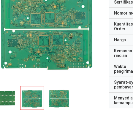
Sertifikas
Nomor m
Kuantitas
Order
Harga
Kemasan
rincian
Waktu
pengirim
Syarat-s
pembaya
Menyedia
kemampu