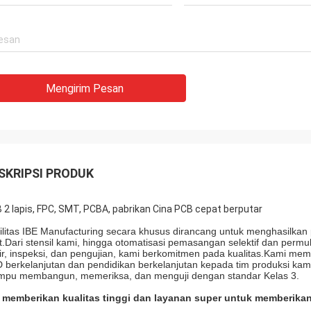
Mengirim Pesan
SKRIPSI PRODUK
 2 lapis, FPC, SMT, PCBA, pabrikan Cina PCB cepat berputar
ilitas IBE Manufacturing secara khusus dirancang untuk menghasilkan
t.Dari stensil kami, hingga otomatisasi pemasangan selektif dan permuk
ir, inspeksi, dan pengujian, kami berkomitmen pada kualitas.Kami memil
 berkelanjutan dan pendidikan berkelanjutan kepada tim produksi kami.I
pu membangun, memeriksa, dan menguji dengan standar Kelas 3.
 memberikan kualitas tinggi dan layanan super untuk memberika