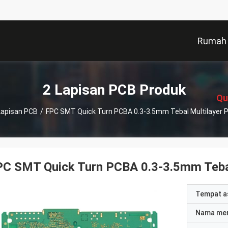
Rumah
描
述
2 Lapisan PCB Produk
Qu
Lapisan PCB
/
FPC SMT Quick Turn PCBA 0.3-3.5mm Tebal Multilayer P
C SMT Quick Turn PCBA 0.3-3.5mm Tebal
Tempat a
Nama me