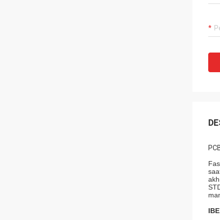
DE
PCB
Fas
saa
akh
STD
mam
IBE