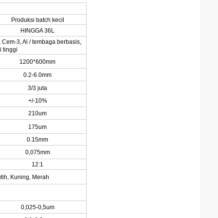
Produksi batch kecil
HINGGA 36L
 Cem-3, Al / tembaga berbasis,
 tinggi
1200*600mm
0.2-6.0mm
3/3 juta
+/-10%
210um
175um
0.15mm
0,075mm
12:1
utih, Kuning, Merah
0,025-0,5um