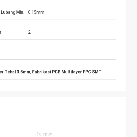
 Lubang Min.
0.15mm
n
2
yer Tebal 3.5mm
,
Fabrikasi PCB Multilayer FPC SMT