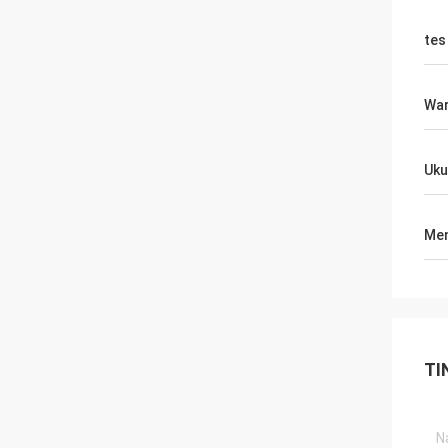
tes
War
Uku
Men
TI