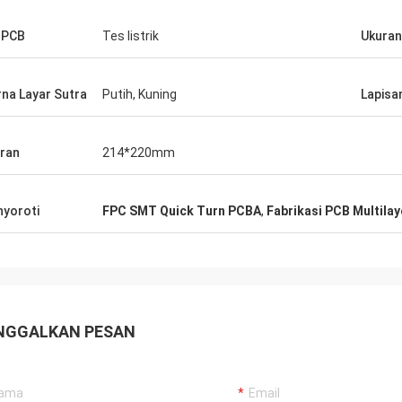
 PCB
Tes listrik
Ukuran
na Layar Sutra
Putih, Kuning
Lapisa
ran
214*220mm
yoroti
FPC SMT Quick Turn PCBA
,
Fabrikasi PCB Multila
NGGALKAN PESAN