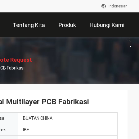
Indonesian
Tentang Kita
Produk
Hubungi Kami
ote Request
CB Fabrikasi
Suatu
 Multilayer PCB Fabrikasi
sal
BUATAN CHINA
rek
IBE