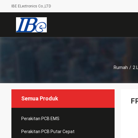
IBE ELectronics Co.,LTD
Rumah
/
2 
Semua Produk
FP
Perakitan PCB EMS
Perakitan PCB Putar Cepat