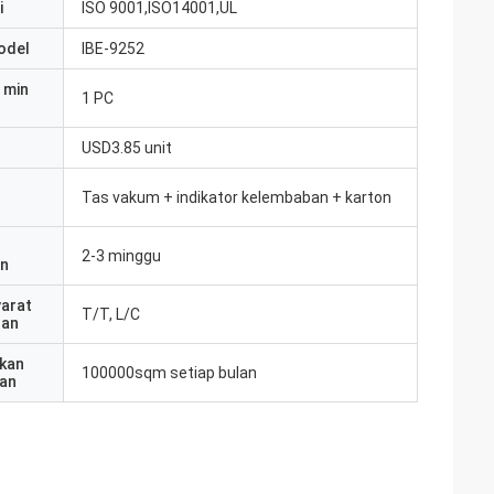
i
ISO 9001,ISO14001,UL
odel
IBE-9252
 min
1 PC
USD3.85 unit
Tas vakum + indikator kelembaban + karton
2-3 minggu
an
yarat
T/T, L/C
ran
kan
100000sqm setiap bulan
an