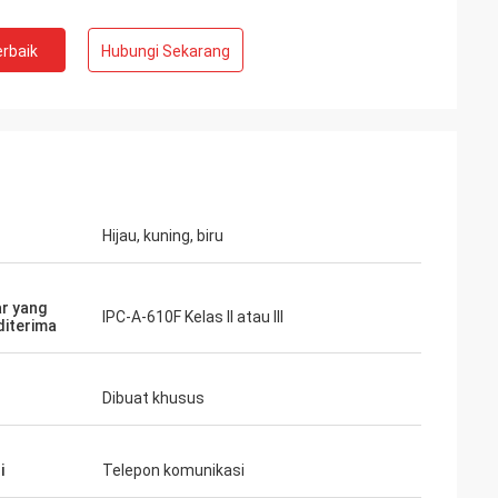
rbaik
Hubungi Sekarang
Hijau, kuning, biru
r yang
IPC-A-610F Kelas II atau III
diterima
Dibuat khusus
i
Telepon komunikasi