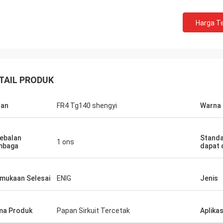
Harga Te
TAIL PRODUK
han
FR4 Tg140 shengyi
Warna
ebalan
Standa
1 ons
mbaga
dapat 
mukaan Selesai
ENIG
Jenis
ma Produk
Papan Sirkuit Tercetak
Aplikas