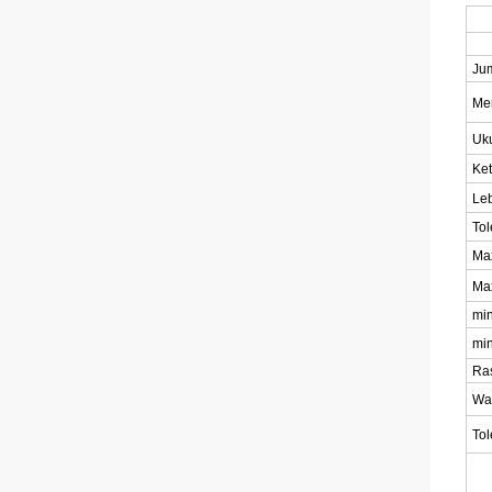
Ju
Mem
Uk
Ke
Leb
Tol
Max
Ma
min
min
Ra
Wa
Tol