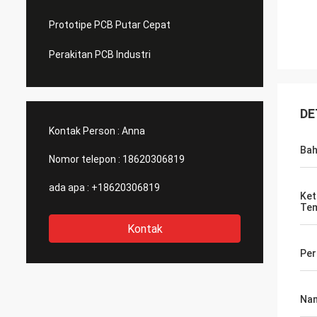
Prototipe PCB Putar Cepat
Perakitan PCB Industri
DE
Kontak Person :
Anna
Ba
Nomor telepon :
18620306819
ada apa :
+18620306819
Ket
Te
Kontak
Per
Na