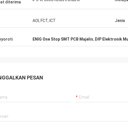
at diterima
AOI, FCT, ICT
Jenis
yoroti
ENIG One Stop SMT PCB Majelis
,
DIP Elektronik M
NGGALKAN PESAN