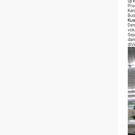
uji
Pro
Kam
Bus
Kua
Den
vol
Sej
dan
di
V