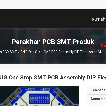
Rumah
描
述
Perakitan PCB SMT Produk
Qu
an PCB SMT
/
ENIG One Stop SMT PCB Assembly DIP Electronics Multi
NIG One Stop SMT PCB Assembly DIP Elec
Tempat a
Nama me