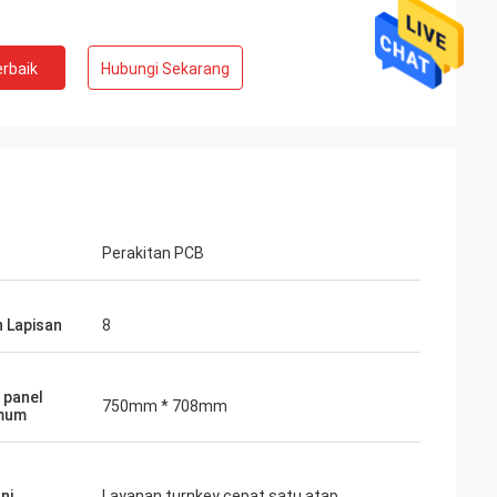
rbaik
Hubungi Sekarang
Perakitan PCB
 Lapisan
8
 panel
750mm * 708mm
mum
ni
Layanan turnkey cepat satu atap