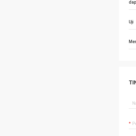
dap
Uji
Men
TI