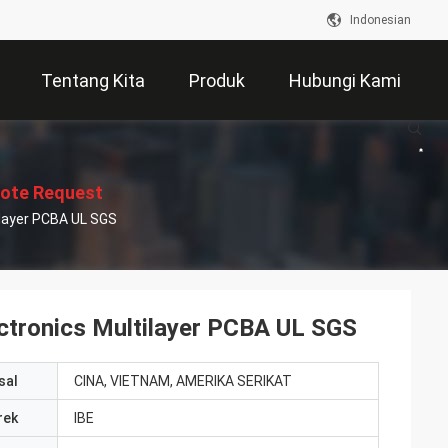
Indonesian
Tentang Kita
Produk
Hubungi Kami
ote Request
layer PCBA UL SGS
Suatu
tronics Multilayer PCBA UL SGS
sal
CINA, VIETNAM, AMERIKA SERIKAT
rek
IBE