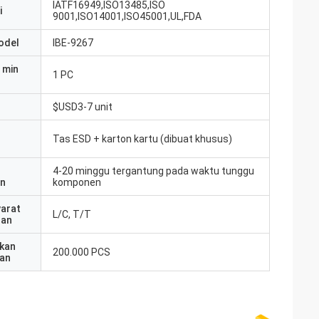
IATF16949,ISO13485,ISO
i
9001,ISO14001,ISO45001,UL,FDA
odel
IBE-9267
 min
1 PC
$USD3-7 unit
Tas ESD + karton kartu (dibuat khusus)
4-20 minggu tergantung pada waktu tunggu
an
komponen
yarat
L/C, T/T
ran
kan
200.000 PCS
an