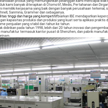
 keandalan produk yang memungkinkan pelanggan kami mencapai waktu
duk kami banyak diterapkan di Otomotif, Medis, Pertahanan dan Dirgant
i memiliki kerjasama yang baik dengan banyak perusahaan terkenal, sep
hnell, Sanmina, Grammer dan sebagainya
.
litas tinggi dan harga yang kompetitif
biarkan IBE mendapatkan kepercay
gan kapasitas produksi dan produksi yang kuat serta aplikasi praktis
ume penjualan yang stabil dari tahun ke tahun.
ak didirikan pada tahun 1998, lebih dari 20 tahun inovasi dan pengem
 manufaktur termasuk kantor pusat di Shenzhen, dan pabrik manufaktu
ietnam.