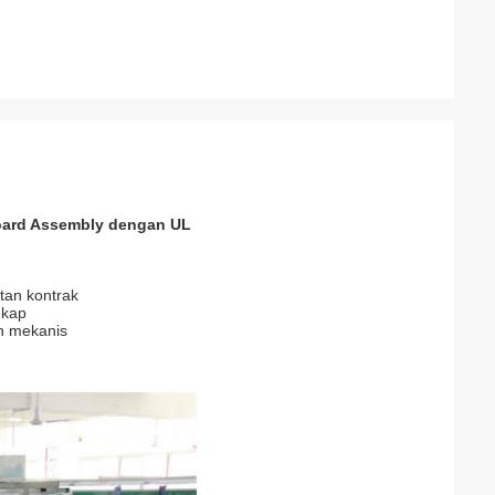
Board Assembly dengan UL
atan kontrak
gkap
n mekanis