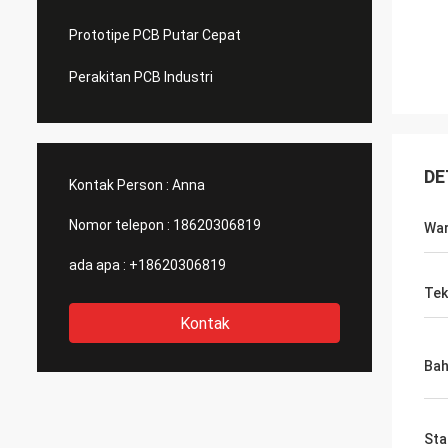
Prototipe PCB Putar Cepat
Perakitan PCB Industri
DE
Kontak Person :
Anna
Nomor telepon :
18620306819
Wa
ada apa :
+18620306819
Tek
Kontak
Ba
Sta