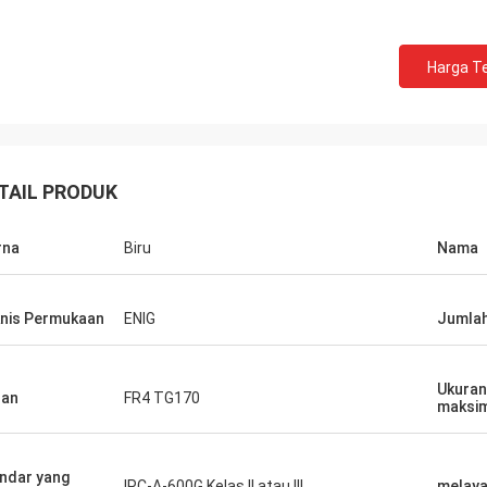
Harga Te
TAIL PRODUK
rna
Biru
Nama
nis Permukaan
ENIG
Jumlah
Ukuran
han
FR4 TG170
maksi
ndar yang
IPC-A-600G Kelas II atau III
melaya