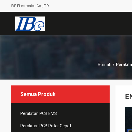
IBE ELectronics Co.,LTD
Rumah
/
Perakit
Semua Produk
E
Perakitan PCB EMS
Perakitan PCB Putar Cepat