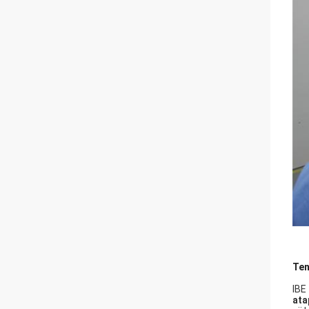
Ten
IBE
ata