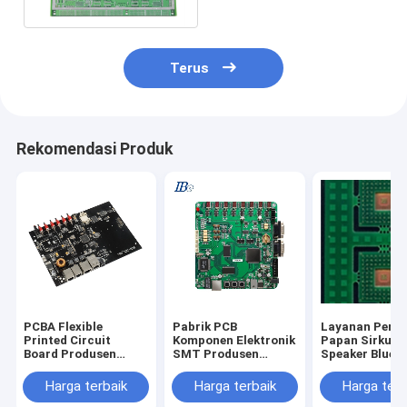
Terus
Rekomendasi Produk
PCBA Flexible
Pabrik PCB
Layanan Perak
Printed Circuit
Komponen Elektronik
Papan Sirkuit
Board Produsen
SMT Produsen
Speaker Bluet
Majelis FPC PCB
Layanan Perakitan
Terintegrasi 
OEM ODM
PCB
QFN
Harga terbaik
Harga terbaik
Harga terb