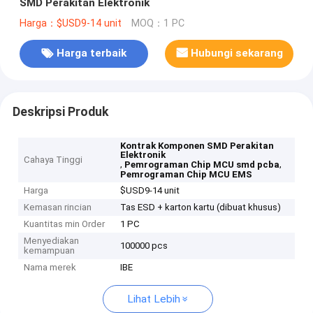
SMD Perakitan Elektronik
Harga：$USD9-14 unit
MOQ：1 PC
Harga terbaik
Hubungi sekarang
Deskripsi Produk
Kontrak Komponen SMD Perakitan
Elektronik
Cahaya Tinggi
,
,
Pemrograman Chip MCU smd pcba
Pemrograman Chip MCU EMS
Harga
$USD9-14 unit
Kemasan rincian
Tas ESD + karton kartu (dibuat khusus)
Kuantitas min Order
1 PC
Menyediakan
100000 pcs
kemampuan
Nama merek
IBE
Lihat Lebih